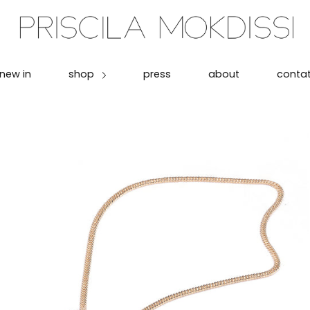
new in
shop
press
about
conta