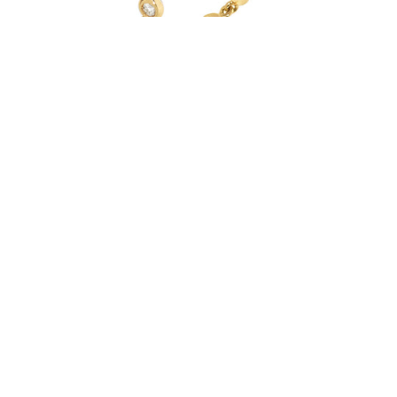
Anel Bang Bang
Esgotado