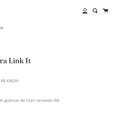
Fecha
Carri
Busca
Minha
Conta
to
ra Link It
R$ 438,50.
,8 gramas de Ouro amarelo 18k.