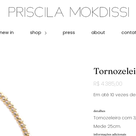
new in
shop
press
about
conta
Tornozelei
R$ 4.385,00
Em até 10 vezes de 
detalhes
Tornozeleira com 3
Mede 25cm.
informações adicionais